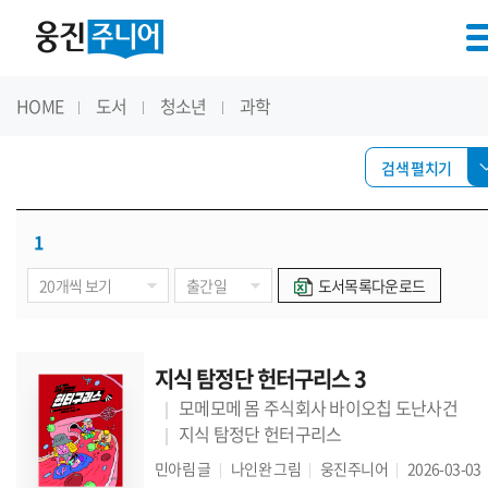
HOME
도서
청소년
과학
검색 펼치기
1
도서목록다운로드
지식 탐정단 헌터구리스 3
모메모메 몸 주식회사 바이오칩 도난사건
지식 탐정단 헌터구리스
민아림
글
나인완
그림
웅진주니어
2026-03-03