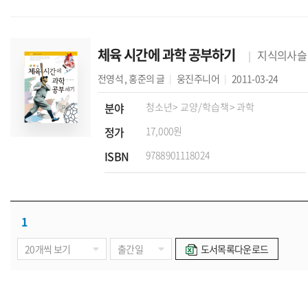
체육 시간에 과학 공부하기
지식의사슬
전영석
,
홍준의
글
웅진주니어
2011-03-24
분야
청소년
> 교양/학습책
> 과학
정가
17,000원
ISBN
9788901118024
1
도서목록다운로드