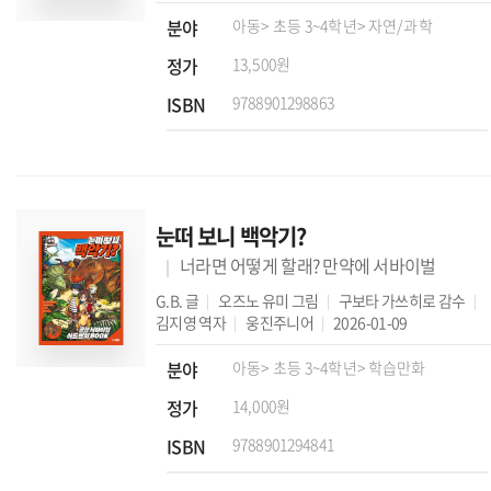
분야
아동
> 초등 3~4학년
> 자연/과학
정가
13,500원
ISBN
9788901298863
눈떠 보니 백악기?
너라면 어떻게 할래? 만약에 서바이벌
G.B.
글
오즈노 유미
그림
구보타 가쓰히로
감수
김지영
역자
웅진주니어
2026-01-09
분야
아동
> 초등 3~4학년
> 학습만화
정가
14,000원
ISBN
9788901294841